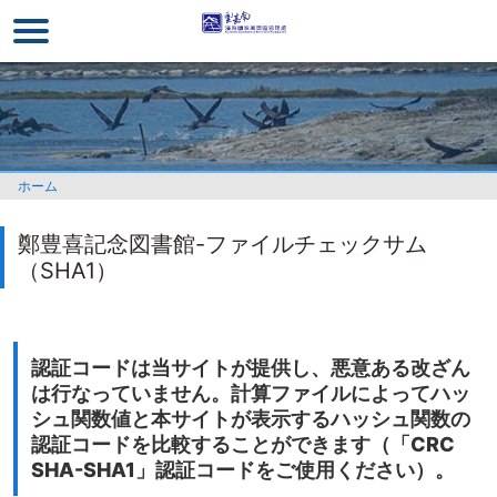
メ
イ
ン
コ
ン
テ
ン
ホーム
ツ
セ
鄭豊喜記念図書館-ファイルチェックサム
ク
（SHA1）
シ
ョ
ン
に
認証コードは当サイトが提供し、悪意ある改ざん
行
は行なっていません。計算ファイルによってハッ
く
シュ関数値と本サイトが表示するハッシュ関数の
認証コードを比較することができます（「CRC
SHA-SHA1」認証コードをご使用ください）。