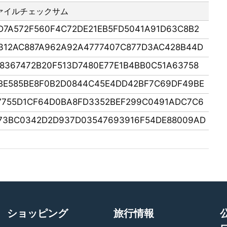
ァイルチェックサム
D7A572F560F4C72DE21EB5FD5041A91D63C8B2
312AC887A962A92A4777407C877D3AC428B44D
8367472B20F513D7480E77E1B4BB0C51A63758
BE585BE8F0B2D0844C45E4DD42BF7C69DF49BE
7755D1CF64D0BA8FD3352BEF299C0491ADC7C6
73BC0342D2D937D03547693916F54DE88009AD
ショッピング
旅行情報