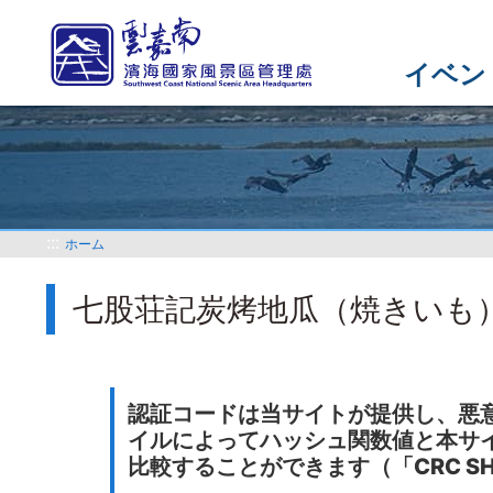
メ
イ
ン
イベン
コ
ン
テ
ン
ツ
セ
:::
ホーム
ク
シ
七股荘記炭烤地瓜（焼きいも）
ョ
ン
に
行
く
認証コードは当サイトが提供し、悪
イルによってハッシュ関数値と本サ
比較することができます（「CRC S